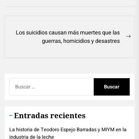
Navegación
Los suicidios causan más muertes que las
de
Ne
guerras, homicidios y desastres
entradas
pos
Buscar:
Entradas recientes
La historia de Teodoro Espejo Barradas y MIYM en la
industria de la leche