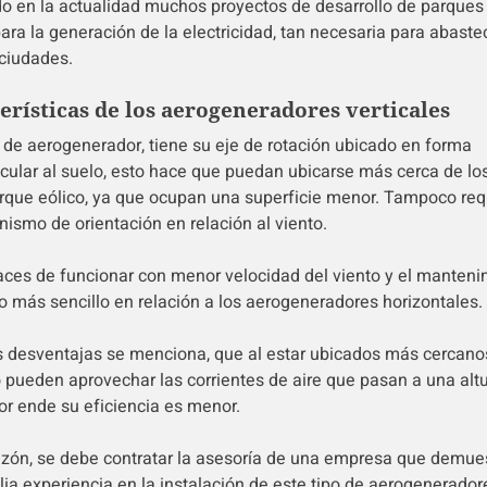
do en la actualidad muchos proyectos de desarrollo de parques
para la generación de la electricidad, tan necesaria para abaste
ciudades.
erísticas de los aerogeneradores verticales
o de aerogenerador, tiene su eje de rotación ubicado en forma
cular al suelo, esto hace que puedan ubicarse más cerca de los
rque eólico, ya que ocupan una superficie menor. Tampoco req
ismo de orientación en relación al viento.
ces de funcionar con menor velocidad del viento y el manteni
 más sencillo en relación a los aerogeneradores horizontales.
s desventajas se menciona, que al estar ubicados más cercano
o pueden aprovechar las corrientes de aire que pasan a una alt
or ende su eficiencia es menor.
razón, se debe contratar la asesoría de una empresa que demue
ia experiencia en la instalación de este tipo de aerogenerador