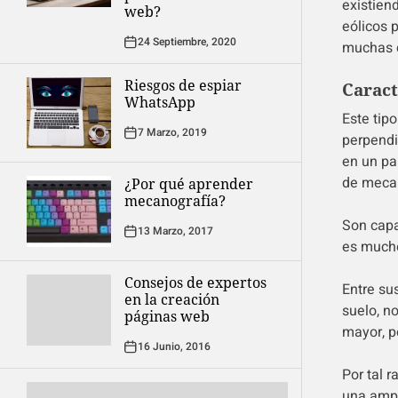
existien
web?
eólicos 
24 Septiembre, 2020
muchas 
Riesgos de espiar
Caract
WhatsApp
Este tip
7 Marzo, 2019
perpendi
en un pa
de mecan
¿Por qué aprender
mecanografía?
Son capa
13 Marzo, 2017
es mucho
Consejos de expertos
Entre su
en la creación
suelo, n
páginas web
mayor, p
16 Junio, 2016
Por tal 
una ampl