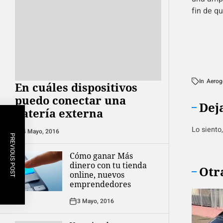
fin de q
In
Aerog
En cuáles dispositivos
puedo conectar una
Dej
batería externa
Lo siento
4 Mayo, 2016
PREVIOUS POST
Cómo ganar Más
dinero con tu tienda
Otr
online, nuevos
emprendedores
3 Mayo, 2016