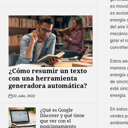
es movid
es accio
energía 
del aire 
mecánica
girar el 
convirti
Estos ae
manera a
¿Cómo resumir un texto
energía 
con una herramienta
de sincr
generadora automática?
esté sinc
energía.
22 Julio, 2022
En estos
¿Qué es Google
Discover y qué tiene
verdes p
que ver con el
ambiente
posicionamiento