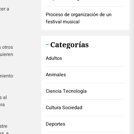
cer a
Proceso de organización de un
festival musical
Categorías
 otros
uieren
Adultos
Animales
miento
Ciencia Tecnología
s al
ura
Cultura Sociedad
Deportes
stre
es, a