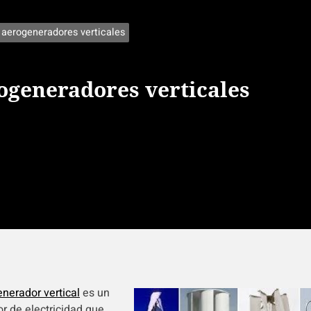
 aerogeneradores verticales
ogeneradores verticales
nerador vertical
es un
r de electricidad que