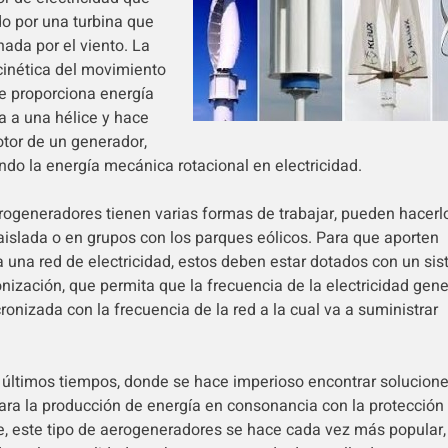
o por una turbina que
nada por el viento. La
cinética del movimiento
le proporciona energía
 a una hélice y hace
rotor de un generador,
endo la energía mecánica rotacional en electricidad.
rogeneradores tienen varias formas de trabajar, pueden hacerl
islada o en grupos con los parques eólicos. Para que aporten
a una red de electricidad, estos deben estar dotados con un si
onización, que permita que la frecuencia de la electricidad gen
ronizada con la frecuencia de la red a la cual va a suministrar
 últimos tiempos, donde se hace imperioso encontrar solucion
ara la producción de energía en consonancia con la protección
, este tipo de aerogeneradores se hace cada vez más popular,