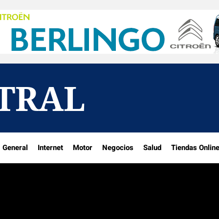
NTRAL
General
Internet
Motor
Negocios
Salud
Tiendas Onlin