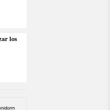
zar los
enidorm