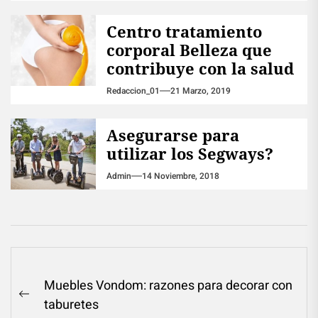
Centro tratamiento
corporal Belleza que
contribuye con la salud
Redaccion_01
21 Marzo, 2019
Asegurarse para
utilizar los Segways?
Admin
14 Noviembre, 2018
Navegación
Muebles Vondom: razones para decorar con
de
Previous
taburetes