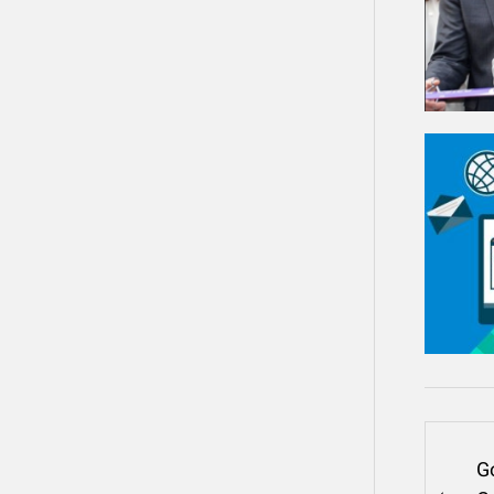
Nav
G