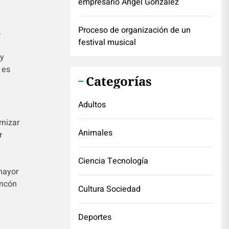
empresario Ángel González
Proceso de organización de un
s
festival musical
 y
 es
Categorías
Adultos
rnizar
Animales
r
Ciencia Tecnología
 mayor
incón
Cultura Sociedad
Deportes