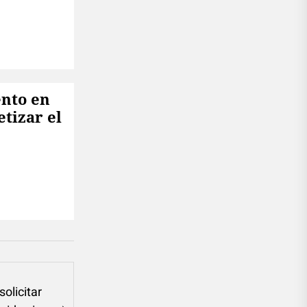
nto en
tizar el
olicitar