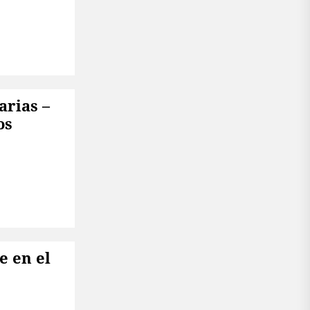
arias –
os
e en el