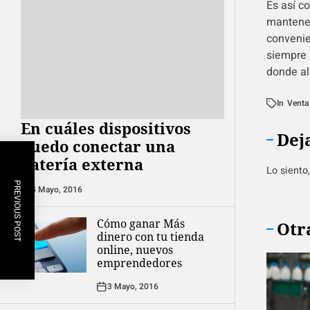
Es así c
mantener
convenie
siempre 
donde al
In
Venta
En cuáles dispositivos
Dej
puedo conectar una
batería externa
Lo siento
PREVIOUS POST
4 Mayo, 2016
Cómo ganar Más
Otr
dinero con tu tienda
online, nuevos
emprendedores
3 Mayo, 2016