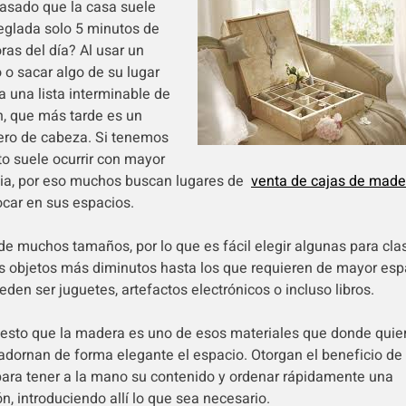
asado que la casa suele
reglada solo 5 minutos de
ras del día? Al usar un
o o sacar algo de su lugar
 una lista interminable de
, que más tarde es un
ro de cabeza. Si tenemos
to suele ocurrir con mayor
ia, por eso muchos buscan lugares de
venta de cajas de made
ocar en sus espacios.
de muchos tamaños, por lo que es fácil elegir algunas para clas
s objetos más diminutos hasta los que requieren de mayor esp
den ser juguetes, artefactos electrónicos o incluso libros.
esto que la madera es uno de esos materiales que donde quie
adornan de forma elegante el espacio. Otorgan el beneficio de
para tener a la mano su contenido y ordenar rápidamente una
n, introduciendo allí lo que sea necesario.