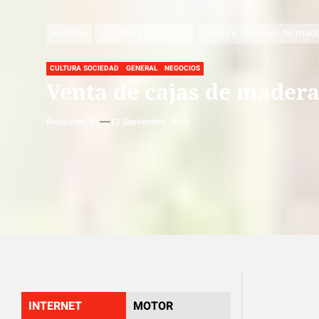
Home
Cultura Sociedad
Venta de cajas de made
CULTURA SOCIEDAD
GENERAL
NEGOCIOS
Venta de cajas de madera
Redaccion_01
12 Septiembre, 2018
INTERNET
MOTOR